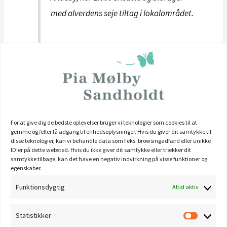
med alverdens seje tiltag i lokalområdet.
Som ny WordPress bruger, bør du gå til
dit kontrolpanel
for
at slette denne side og oprette nye sider til dit indhold. God
fornøjelse!
For at give dig de bedste oplevelser bruger vi teknologier som cookies til at
gemme og/eller få adgang til enhedsoplysninger. Hvis du giver dit samtykke til
disse teknologier, kan vi behandle data som f.eks. browsingadfærd eller unikke
ID'er på dette websted. Hvis du ikke giver dit samtykke eller trækker dit
samtykke tilbage, kan det have en negativ indvirkning på visse funktioner og
egenskaber.
Funktionsdygtig
Altid aktiv
S
ø
Statistikker
g
Statisti