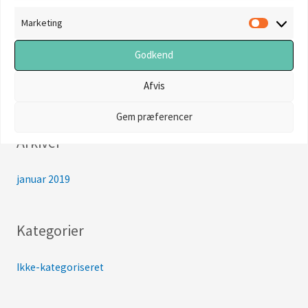
Seneste indlæg
e
Marketing
Marketi
f
Hej verden!
Godkend
t
e
Afvis
Seneste kommentarer
r
Gem præferencer
:
Arkiver
januar 2019
Kategorier
Ikke-kategoriseret