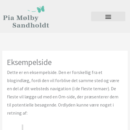
Gå
til
indholdet
Eksempelside
Dette er en eksempelside. Den er forskellig fra et
blogindlæg, fordi den vil forblive det samme sted og være
en del af dit websteds navigation (i de fleste temaer). De
fleste vil lægge ud med en Om-side, der præsenterer dem
til potentielle besøgende. Ordlyden kunne være noget i
retning af: