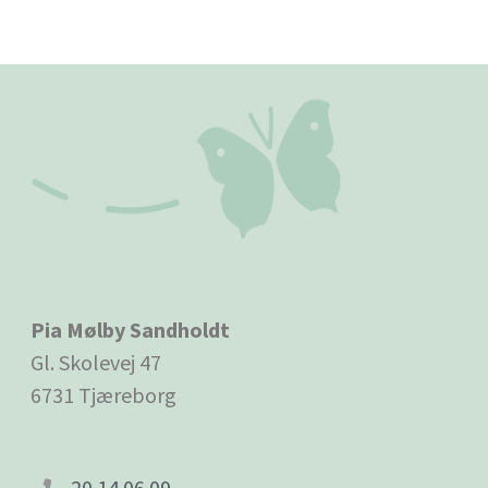
Pia Mølby Sandholdt
Gl. Skolevej 47
6731 Tjæreborg
20 14 06 09