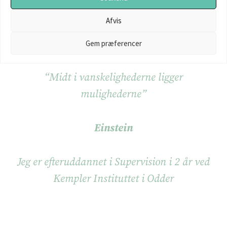
holdninger og fagligheder fra de forskellige arbejdspladser
virke som inspiration til personlig og faglig udvikling, både i
Afvis
forhold til dig selv og i forhold til din egen arbejdsplads.
Gem præferencer
“Midt i vanskelighederne ligger
mulighederne”
Einstein
Jeg er efteruddannet i Supervision i 2 år ved
Kempler Instituttet i Odder