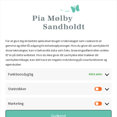
negative selvoplevelse der kan opstå i et samarbejde, hvor
personligheder støder sammen, bliver vendt til faglig- og
personlig vækst.
Supervision i grupper på arbejdspladsen
Der kan være mange fordele i at arbejde med supervision i
For at give dig de bedste oplevelser bruger vi teknologier som cookies til at
grupper på en arbejdsplads. I vil f.eks. få mulighed for at
gemme og/eller få adgang til enhedsoplysninger. Hvis du giver dit samtykke til
disse teknologier, kan vi behandle data som f.eks. browsingadfærd eller unikke
anvende supervisionen som en fælles faglig udvikling. Lige
ID'er på dette websted. Hvis du ikke giver dit samtykke eller trækker dit
som du får mulighed for at få indsigt i hvordan andre tænker
samtykke tilbage, kan det have en negativ indvirkning på visse funktioner og
egenskaber.
og reagerer på netop din problemstilling, som kan give
Funktionsdygtig
mulighed for stor selverkendelse og lys på “blinde” områder
Altid aktiv
i relationen eller samarbejdet.
Statistikker
Statisti
Gruppesupervision på tværs af arbejdspladser
Her er fordelen at møde andre mennesker i et fælles fagligt
Marketing
Marketi
forum uden for egen arbejdsplads. Her kan de forskellige
Godkend