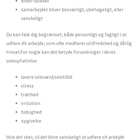
bliver usikker
samarbejdet bliver besværligt, ubehageligt, eller
vanskeligt
Du kan føle dig begrænset, både personligt og fagligt i at
udføre dit arbejde, som ofte medfører utilfredshed og dårlig
trivsel.For nogle kan det betyde forandringer i deres
selvopfattelse:
lavere selvværd/selvtillid
stress
træthed
irritation
hidsighed
opgivelse
Hvis det sker, vil det blive vanskeligt at udføre sit arbejde